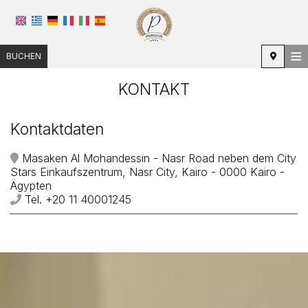
≡
BUCHEN
STARTSEITE
KONTAKT
LAGE
Kontaktdaten
UNTERKUNFT
Masaken Al Mohandessin - Nasr Road neben dem City
EINRICHTUNGEN
Stars Einkaufszentrum, Nasr City, Kairo - 0000 Kairo -
Ägypten
FOTOGALERIE
Tel.
+20 11 40001245