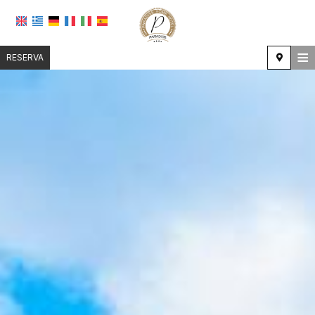
≡
RESERVA
CENTRAL
UBICACIÓN
ALOJAMIENTO
INSTALACIONES
GALERÍA DE FOTOS