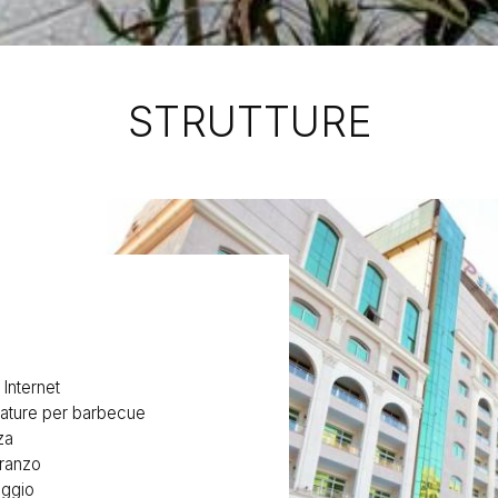
STRUTTURE
 Internet
zature per barbecue
za
ranzo
ggio