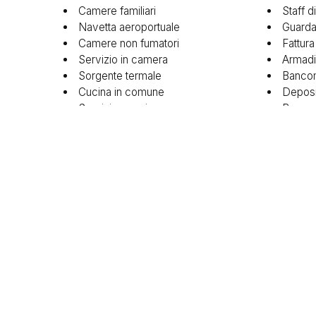
Camere familiari
Staff d
Navetta aeroportuale
Guarda
Camere non fumatori
Fattura
Servizio in camera
Armadie
Sorgente termale
Bancom
Cucina in comune
Deposi
Servizio concierge
Banco 
Colazione in camera
Recept
Bar
Servizi
Ristorante
Servizi
Bollitore / Macchina per tè e caffè
Rilevat
Sale ri