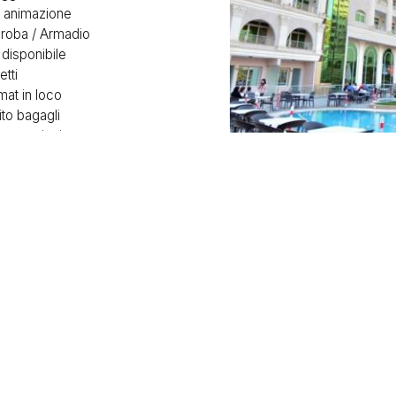
i animazione
roba / Armadio
 disponibile
tti
at in loco
to bagagli
escursioni
ion 24 ore su 24
o pulizie giornaliero
o stireria
ori di fumo
unioni / banchetti